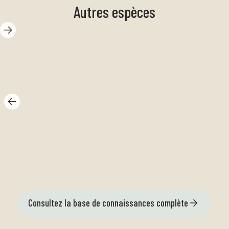
Autres espèces
Mâchoires
re
bleues
pe
Consultez la base de connaissances complète