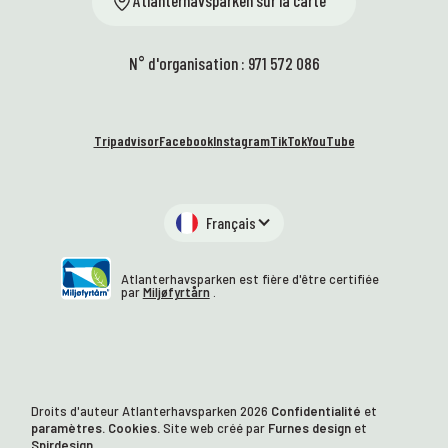
Atlanterhavsparken sur la carte
N° d'organisation : 971 572 086
Tripadvisor
Facebook
Instagram
TikTok
YouTube
Français
Atlanterhavsparken est fière d'être certifiée
par
Miljøfyrtårn
.
Droits d'auteur Atlanterhavsparken
2026
Confidentialité
et
paramètres. Cookies.
Site web créé par
Furnes design
et
Spirdesign.