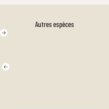
Autres espèces
crabe sorcier
Ma