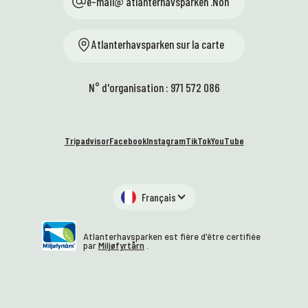
e-mail@ atlanterhavsparken .Non
Atlanterhavsparken sur la carte
N° d'organisation : 971 572 086
Tripadvisor
Facebook
Instagram
TikTok
YouTube
Français
Atlanterhavsparken est fière d'être certifiée
par
Miljøfyrtårn
.