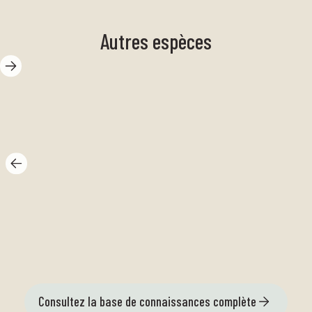
Autres espèces
Cr
Poux
ca
Consultez la base de connaissances complète