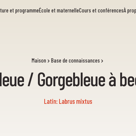
rture et programme
École et maternelle
Cours et conférences
À pro
Maison
Base de connaissances
leue / Gorgebleue à be
Latin: Labrus mixtus