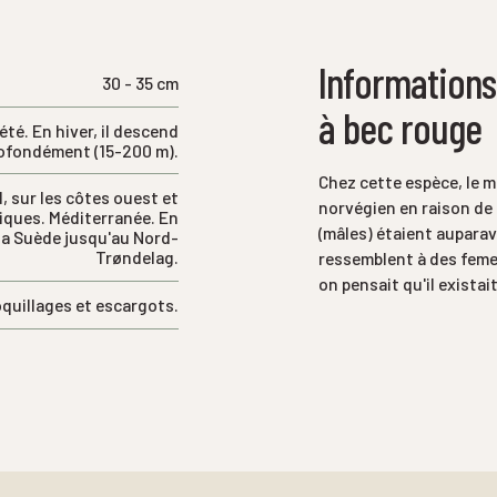
Informations
30 - 35 cm
à bec rouge
té. En hiver, il descend
rofondément (15-200 m).
Chez cette espèce, le m
d, sur les côtes ouest et
norvégien en raison de 
iques. Méditerranée. En
(mâles) étaient auparav
 la Suède jusqu'au Nord-
Trøndelag.
ressemblent à des femel
on pensait qu'il exista
quillages et escargots.