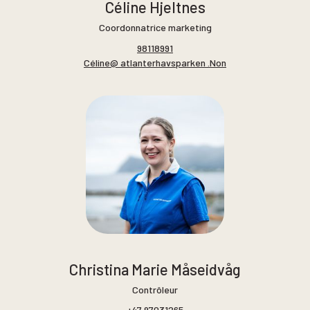
Céline Hjeltnes
Coordonnatrice marketing
98118991
Céline@ atlanterhavsparken .Non
Christina Marie Måseidvåg
Contrôleur
+47 97031265