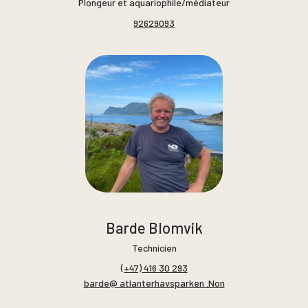
Plongeur et aquariophile/médiateur
92629093
Barde Blomvik
Technicien
(+47) 416 30 293
barde@ atlanterhavsparken .Non