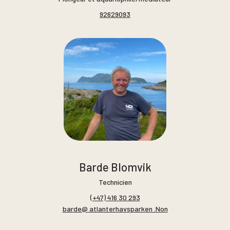
92629093
Barde Blomvik
Technicien
(+47) 416 30 293
barde@ atlanterhavsparken .Non