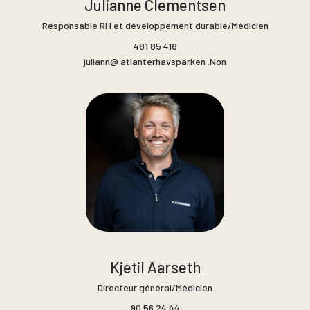
Julianne Clementsen
Responsable RH et développement durable/Médicien
481 85 418
juliann@ atlanterhavsparken .Non
Kjetil Aarseth
Directeur général/Médicien
90 56 24 44