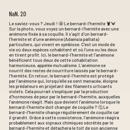
NaN. 20
Le saviez-vous ? Jeudi ! 🤩 Le bernard-l'hermite 🦞🦀
Sur la photo, vous voyez un bernard-l'hermite avec une
anémone fixée à sa coquille. Il s'agit d'un bernard-
l'hermite et d'une anémone (Adamsia palliata)
particuliers, qui vivent en symbiose. C'est un mode de
vie où deux espèces cohabitent et où l'une ou les deux
en tirent profit. Ici, le bernard-l'hermite et l'anémone
bénéficient tous deux de cette cohabitation
harmonieuse, appelée mutualisme. L'anémone se
nourrit des restes de nourriture laissés par le bernard-
l'hermite. En retour, le bernard-l'hermite est protégé
par l'anémone qui, lorsqu'elle se sent menacée, éloigne
les prédateurs en projetant des filaments urticants
violets. Cela pourrait s'expliquer par la production
d'hormones de peur par le bernard-l'hermite, auxquelles
l'anémone réagit. Mais que devient l'anémone lorsque le
bernard-l'hermite doit changer de coquille ? 🤔 Le
bernard-l'hermite change régulièrement de coquille car
il grandit. Grâce à cette coexistence, l'anémone réagira
probablement aux signaux chimiques sécrétés par le
bernard-l'hermite et détachera le toit de son ancienne