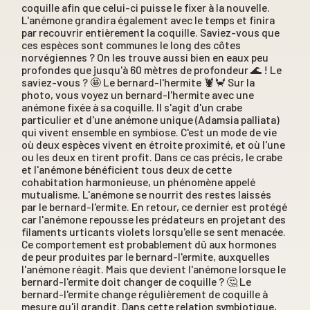
coquille afin que celui-ci puisse le fixer à la nouvelle.
L'anémone grandira également avec le temps et finira
par recouvrir entièrement la coquille. Saviez-vous que
ces espèces sont communes le long des côtes
norvégiennes ? On les trouve aussi bien en eaux peu
profondes que jusqu'à 60 mètres de profondeur 🌊 ! Le
saviez-vous ? 🤩 Le bernard-l'hermite 🦞🦀 Sur la
photo, vous voyez un bernard-l'hermite avec une
anémone fixée à sa coquille. Il s'agit d'un crabe
particulier et d'une anémone unique (Adamsia palliata)
qui vivent ensemble en symbiose. C'est un mode de vie
où deux espèces vivent en étroite proximité, et où l'une
ou les deux en tirent profit. Dans ce cas précis, le crabe
et l'anémone bénéficient tous deux de cette
cohabitation harmonieuse, un phénomène appelé
mutualisme. L'anémone se nourrit des restes laissés
par le bernard-l'ermite. En retour, ce dernier est protégé
car l'anémone repousse les prédateurs en projetant des
filaments urticants violets lorsqu'elle se sent menacée.
Ce comportement est probablement dû aux hormones
de peur produites par le bernard-l'ermite, auxquelles
l'anémone réagit. Mais que devient l'anémone lorsque le
bernard-l'ermite doit changer de coquille ? 🤔 Le
bernard-l'ermite change régulièrement de coquille à
mesure qu'il grandit. Dans cette relation symbiotique,