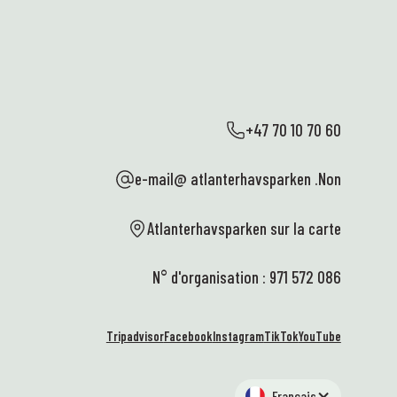
cette année ! Rejoignez-nous ! 💛💪
me
no
En savoir plus
sa
no
es
de
l'
+47 70 10 70 60
no
Fa
e-mail@ atlanterhavsparken .Non
no
pl
de
Atlanterhavsparken sur la carte
lo
no
N° d'organisation : 971 572 086
cl
pl
po
Tripadvisor
Facebook
Instagram
TikTok
YouTube
s'
ma
im
Français