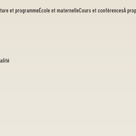
rture et programme
École et maternelle
Cours et conférences
À pro
alité