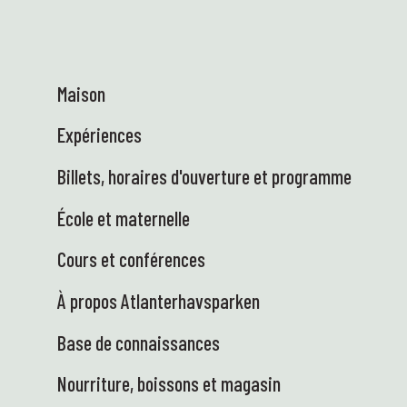
sous toutes ses formes, vivante et concrète
– exactement comme on l'aime 😍 👩‍🏫 Heidi
était à Ås pour une réunion du Centre des
talents en sciences, en compagnie de
Maison
représentants des 13 centres régionaux de
sciences. Au nom du ministère de l'Éducation
Expériences
et de la Recherche, nous œuvrons, en
collaboration avec les écoles, à renforcer
Billets, horaires d'ouverture et programme
l'intérêt des élèves pour les sciences et à
obtenir d'excellents résultats scolaires. Des
École et maternelle
conditions fantastiques au Parc des
sciences : un cadre éducatif et idyllique ! 🤩
Cours et conférences
🚐 Le Camion des sciences est enfin arrivé –
et nous sommes ravis ! Électrique, pratique
À propos Atlanterhavsparken
et prêt à transporter en toute sécurité
connaissances et matériel jusqu'aux écoles.
Base de connaissances
Nous avons hâte de rencontrer des élèves
Nourriture, boissons et magasin
curieux et prêts à expérimenter… sur roues !
⭐ ENG : Il se passe tellement de choses