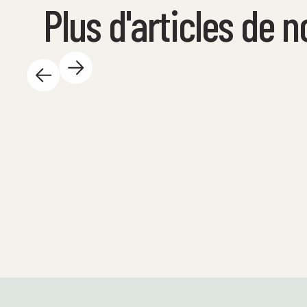
Plus d'articles de n
14 mai 2025
Il se passe tellement de choses
passionnantes au Centre des sciences
pendant la journée – et on adore ça ! Voici
quelques temps forts : 🐚 Nous sommes de
retour sur l'eau ! Au total, 23 safaris de
printemps seront organisés avec les écoles
avant les vacances d'été – ici à Tueneset et
directement dans les établissements
scolaires. Les élèves pourront ainsi explorer
la nature de leurs propres mains et découvrir
de près les écosystèmes marins ! La science