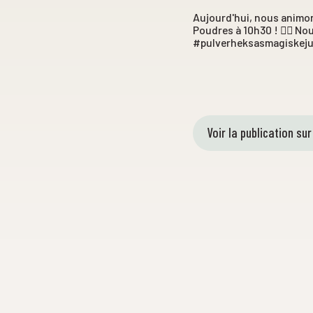
Aujourd'hui, nous animon
Poudres à 10h30 ! 🧙‍♀️ N
#pulverheksasmagiskeju
Voir la publication su