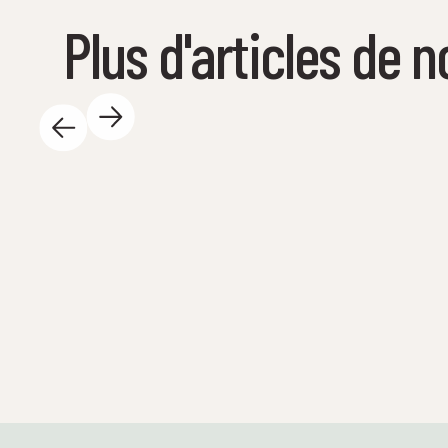
Plus d'articles de n
14 mai 2025
Il se passe tellement de choses
passionnantes au Centre des sciences
pendant la journée – et on adore ça ! Voici
quelques temps forts : 🐚 Nous sommes de
retour sur l'eau ! Au total, 23 safaris de
printemps seront organisés avec les écoles
avant les vacances d'été – ici à Tueneset et
directement dans les établissements
scolaires. Les élèves pourront ainsi explorer
la nature de leurs propres mains et découvrir