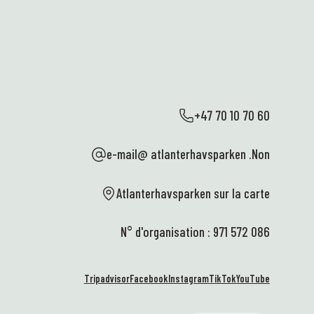
couronnes ont été collectées ; faisons mieux
Am
cette année ! Rejoignez-nous ! 💛💪
me
no
En savoir plus
sa
no
es
de
l'
+47 70 10 70 60
no
Fa
e-mail@ atlanterhavsparken .Non
no
pl
de
Atlanterhavsparken sur la carte
lo
no
N° d'organisation : 971 572 086
cl
pl
po
Tripadvisor
Facebook
Instagram
TikTok
YouTube
s'
ma