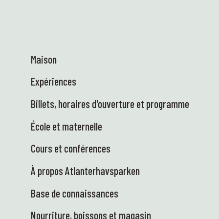
de près les écosystèmes marins ! La science
sous toutes ses formes, vivante et concrète
– exactement comme on l'aime 😍 👩‍🏫 Heidi
était à Ås pour une réunion du Centre des
talents en sciences, en compagnie de
Maison
représentants des 13 centres régionaux de
sciences. Au nom du ministère de l'Éducation
Expériences
et de la Recherche, nous œuvrons, en
collaboration avec les écoles, à renforcer
Billets, horaires d'ouverture et programme
l'intérêt des élèves pour les sciences et à
obtenir d'excellents résultats scolaires. Des
École et maternelle
conditions fantastiques au Parc des
sciences : un cadre éducatif et idyllique ! 🤩
Cours et conférences
🚐 Le Camion des sciences est enfin arrivé –
et nous sommes ravis ! Électrique, pratique
À propos Atlanterhavsparken
et prêt à transporter en toute sécurité
connaissances et matériel jusqu'aux écoles.
Base de connaissances
Nous avons hâte de rencontrer des élèves
Nourriture, boissons et magasin
curieux et prêts à expérimenter… sur roues !