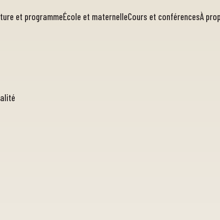
rture et programme
École et maternelle
Cours et conférences
À pro
alité