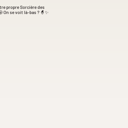
re propre Sorcière des
🤩 On se voit là-bas ? 🧙✨